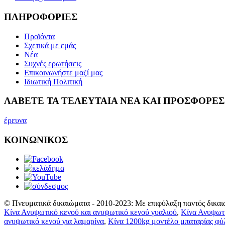
ΠΛΗΡΟΦΟΡΙΕΣ
Προϊόντα
Σχετικά με εμάς
Νέα
Συχνές ερωτήσεις
Επικοινωνήστε μαζί μας
Ιδιωτική Πολιτική
ΛΑΒΕΤΕ ΤΑ ΤΕΛΕΥΤΑΙΑ ΝΕΑ ΚΑΙ ΠΡΟΣΦΟΡΕΣ
έρευνα
ΚΟΙΝΩΝΙΚΟΣ
© Πνευματικά δικαιώματα - 2010-2023: Με επιφύλαξη παντός δικαι
Κίνα Ανυψωτικό κενού και ανυψωτικό κενού γυαλιού
,
Κίνα Ανυψωτι
ανυψωτικό κενού για λαμαρίνα
,
Κίνα 1200kg μοντέλο μπαταρίας φύ