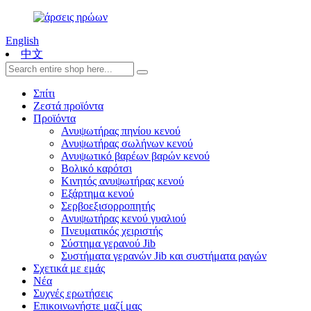
English
中文
Σπίτι
Ζεστά προϊόντα
Προϊόντα
Ανυψωτήρας πηνίου κενού
Ανυψωτήρας σωλήνων κενού
Ανυψωτικό βαρέων βαρών κενού
Βολικό καρότσι
Κινητός ανυψωτήρας κενού
Εξάρτημα κενού
Σερβοεξισορροπητής
Ανυψωτήρας κενού γυαλιού
Πνευματικός χειριστής
Σύστημα γερανού Jib
Συστήματα γερανών Jib και συστήματα ραγών
Σχετικά με εμάς
Νέα
Συχνές ερωτήσεις
Επικοινωνήστε μαζί μας