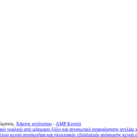
ώματος.
Χάρτης ιστότοπου
-
AMP Κινητό
κό γυαλιού από μάρμαρο ξύλο και ανυψωτικό αναρρόφησης αντλίας 
λλου κενού ανυψωτήρα και ηλεκτρικός εξοπλισμός ανύψωσης κενού α