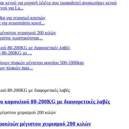
ού για La...
α χειροποίητο κουτί...
ιστης χωρητικότητας...
 80-200KG με ...
ων πλακών max...
νο καρουλιού 80-200KG με διαφορετικές λαβές
ρουλιών μέγιστου χειρισμού 200 κιλών