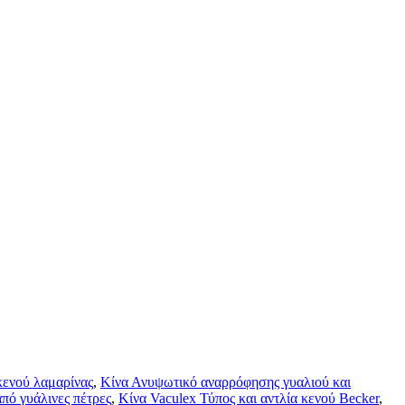
κενού λαμαρίνας
,
Κίνα Ανυψωτικό αναρρόφησης γυαλιού και
πό γυάλινες πέτρες
,
Κίνα Vaculex Τύπος και αντλία κενού Becker
,