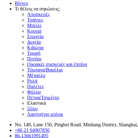
Βίντεο
Τι θέλεις να σηκώσεις;
Αποσκευές
Τσάντες
Μπέιλς
Κουτιά
Στοιχεία
Δοχεία
Κιβώτια
Τροφή
Ποτήρι
Οικιακές συσκευές και έπιπλα
Τύμπανα/Βαρέλια
Μέταλλο
Ρολά
Παλέτες
Φύλλα
Πέτρα/Τσιμέντο
Ελαστικά
Ξύλο
Λαστιχένιο μπλοκ
No. 149, Lane 150, Pingbei Road, Minhang District, Shanghai
+86 21 64907850
86-13661991495