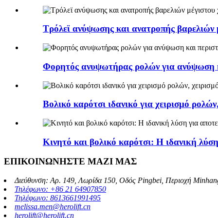
Τρόλεϊ ανύψωσης και ανατροπής βαρελιών 
Φορητός ανυψωτήρας ρολών για ανύψωση 
Βολικό καρότσι ιδανικό για χειρισμό ρολών
Κινητό και βολικό καρότσι: Η ιδανική λύσ
ΕΠΙΚΟΙΝΩΝΗΣΤΕ ΜΑΖΙ ΜΑΣ
Διεύθυνση: Αρ. 149, Λωρίδα 150, Οδός Pingbei, Περιοχή Minhan
Τηλέφωνο: +86 21 64907850
Τηλέφωνο: 8613661991495
melissa.men@herolift.cn
herolift@herolift.cn