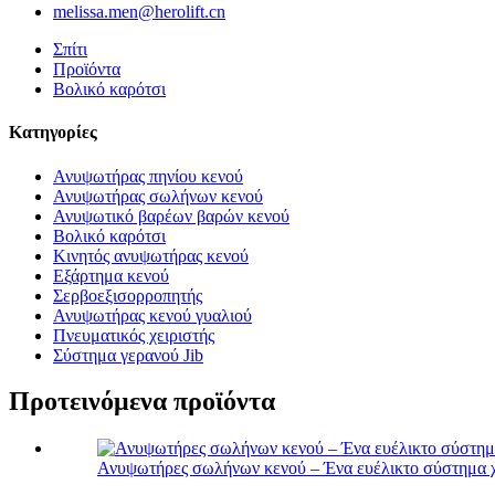
melissa.men@herolift.cn
Σπίτι
Προϊόντα
Βολικό καρότσι
Κατηγορίες
Ανυψωτήρας πηνίου κενού
Ανυψωτήρας σωλήνων κενού
Ανυψωτικό βαρέων βαρών κενού
Βολικό καρότσι
Κινητός ανυψωτήρας κενού
Εξάρτημα κενού
Σερβοεξισορροπητής
Ανυψωτήρας κενού γυαλιού
Πνευματικός χειριστής
Σύστημα γερανού Jib
Προτεινόμενα προϊόντα
Ανυψωτήρες σωλήνων κενού – Ένα ευέλικτο σύστημα χ