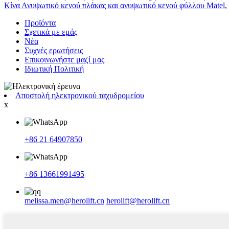
Κίνα Ανυψωτικό κενού πλάκας και ανυψωτικό κενού φύλλου Matel
,
Προϊόντα
Σχετικά με εμάς
Νέα
Συχνές ερωτήσεις
Επικοινωνήστε μαζί μας
Ιδιωτική Πολιτική
Αποστολή ηλεκτρονικού ταχυδρομείου
x
+86 21 64907850
+86 13661991495
melissa.men@herolift.cn
herolift@herolift.cn