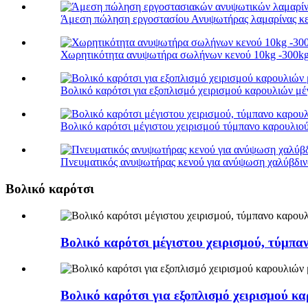
Άμεση πώληση εργοστασίου Ανυψωτήρας λαμαρίνας κεν
Χωρητικότητα ανυψωτήρα σωλήνων κενού 10kg -300kg γι
Βολικό καρότσι για εξοπλισμό χειρισμού καρουλιών μέγ
Βολικό καρότσι μέγιστου χειρισμού τύμπανο καρουλιού
Πνευματικός ανυψωτήρας κενού για ανύψωση χαλύβδιν
Βολικό καρότσι
Βολικό καρότσι μέγιστου χειρισμού, τύμπα
Βολικό καρότσι για εξοπλισμό χειρισμού κα