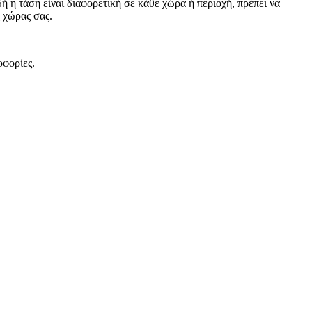
ή η τάση είναι διαφορετική σε κάθε χώρα ή περιοχή, πρέπει να
ς χώρας σας.
οφορίες.