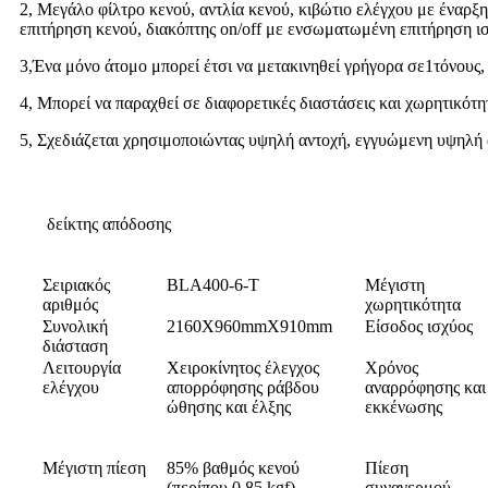
2, Μεγάλο φίλτρο κενού, αντλία κενού, κιβώτιο ελέγχου με έναρξ
επιτήρηση κενού, διακόπτης on/off με ενσωματωμένη επιτήρηση ι
3,Ένα μόνο άτομο μπορεί έτσι να μετακινηθεί γρήγορα σε
1
τόνους,
4, Μπορεί να παραχθεί σε διαφορετικές διαστάσεις και χωρητικότη
5, Σχεδιάζεται χρησιμοποιώντας υψηλή αντοχή, εγγυώμενη υψηλή α
δείκτης απόδοσης
Σειριακός
BLA400-6-T
Μέγιστη
αριθμός
χωρητικότητα
Συνολική
2160X960mmX910mm
Είσοδος ισχύος
διάσταση
Λειτουργία
Χειροκίνητος έλεγχος
Χρόνος
ελέγχου
απορρόφησης ράβδου
αναρρόφησης και
ώθησης και έλξης
εκκένωσης
Μέγιστη πίεση
85% βαθμός κενού
Πίεση
(περίπου 0,85 kgf)
συναγερμού