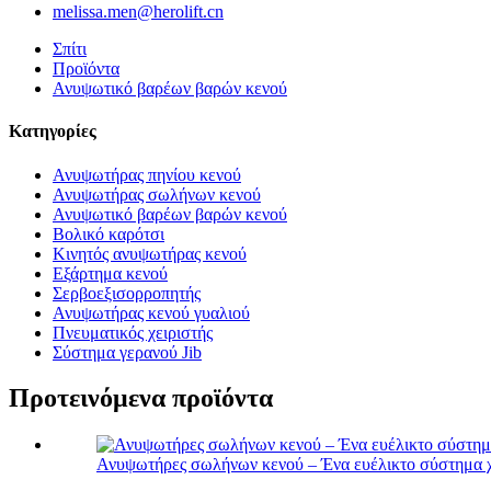
melissa.men@herolift.cn
Σπίτι
Προϊόντα
Ανυψωτικό βαρέων βαρών κενού
Κατηγορίες
Ανυψωτήρας πηνίου κενού
Ανυψωτήρας σωλήνων κενού
Ανυψωτικό βαρέων βαρών κενού
Βολικό καρότσι
Κινητός ανυψωτήρας κενού
Εξάρτημα κενού
Σερβοεξισορροπητής
Ανυψωτήρας κενού γυαλιού
Πνευματικός χειριστής
Σύστημα γερανού Jib
Προτεινόμενα προϊόντα
Ανυψωτήρες σωλήνων κενού – Ένα ευέλικτο σύστημα χ