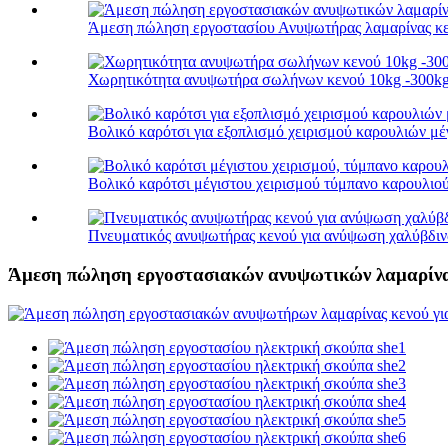
Άμεση πώληση εργοστασίου Ανυψωτήρας λαμαρίνας κεν
Χωρητικότητα ανυψωτήρα σωλήνων κενού 10kg -300kg γι
Βολικό καρότσι για εξοπλισμό χειρισμού καρουλιών μέγ
Βολικό καρότσι μέγιστου χειρισμού τύμπανο καρουλιού
Πνευματικός ανυψωτήρας κενού για ανύψωση χαλύβδιν
Άμεση πώληση εργοστασιακών ανυψωτικών λαμαρίνας