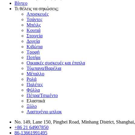
Βίντεο
Τι θέλεις να σηκώσεις;
Αποσκευές
Τσάντες
Μπέιλς
Κουτιά
Στοιχεία
Δοχεία
Κιβώτια
Τροφή
Ποτήρι
Οικιακές συσκευές και έπιπλα
Τύμπανα/Βαρέλια
Μέταλλο
Ρολά
Παλέτες
Φύλλα
Πέτρα/Τσιμέντο
Ελαστικά
Ξύλο
Λαστιχένιο μπλοκ
No. 149, Lane 150, Pingbei Road, Minhang District, Shanghai
+86 21 64907850
86-13661991495