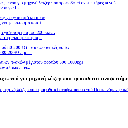
ού για La...
α χειροποίητο κουτί...
ιστης χωρητικότητας...
 80-200KG με ...
ων πλακών max...
 κενού για μηχανή λέιζερ που τροφοδοτεί ανυψωτήρε