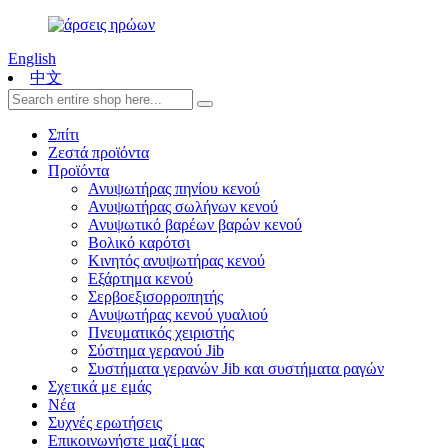
English
中文
Σπίτι
Ζεστά προϊόντα
Προϊόντα
Ανυψωτήρας πηνίου κενού
Ανυψωτήρας σωλήνων κενού
Ανυψωτικό βαρέων βαρών κενού
Βολικό καρότσι
Κινητός ανυψωτήρας κενού
Εξάρτημα κενού
Σερβοεξισορροπητής
Ανυψωτήρας κενού γυαλιού
Πνευματικός χειριστής
Σύστημα γερανού Jib
Συστήματα γερανών Jib και συστήματα ραγών
Σχετικά με εμάς
Νέα
Συχνές ερωτήσεις
Επικοινωνήστε μαζί μας