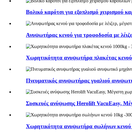
Βολικό καρότσι για εξοπλισμό χειρισμού κα
Ανυψωτήρας κενού για τροφοδοσία με λέιζε
Χωρητικότητα ανυψωτήρα πλακέτας κενού
Πνευματικός ανυψωτήρας γυαλιού ανυψωτ
Συσκευές ανύψωσης Herolift VacuEasy, Μέ
Χωρητικότητα ανυψωτήρα σωλήνων κενού 1