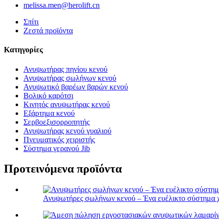
melissa.men@herolift.cn
Σπίτι
Ζεστά προϊόντα
Κατηγορίες
Ανυψωτήρας πηνίου κενού
Ανυψωτήρας σωλήνων κενού
Ανυψωτικό βαρέων βαρών κενού
Βολικό καρότσι
Κινητός ανυψωτήρας κενού
Εξάρτημα κενού
Σερβοεξισορροπητής
Ανυψωτήρας κενού γυαλιού
Πνευματικός χειριστής
Σύστημα γερανού Jib
Προτεινόμενα προϊόντα
Ανυψωτήρες σωλήνων κενού – Ένα ευέλικτο σύστημα χ