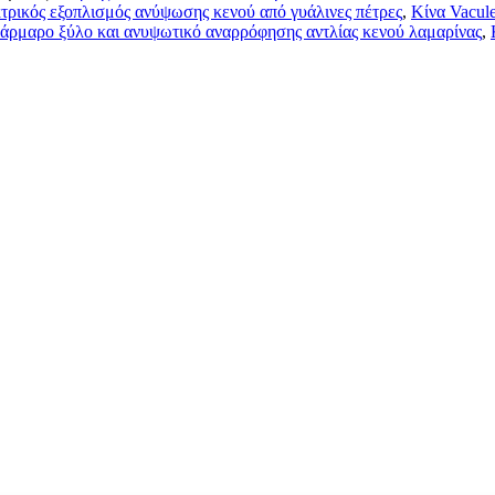
τρικός εξοπλισμός ανύψωσης κενού από γυάλινες πέτρες
,
Κίνα Vacule
άρμαρο ξύλο και ανυψωτικό αναρρόφησης αντλίας κενού λαμαρίνας
,