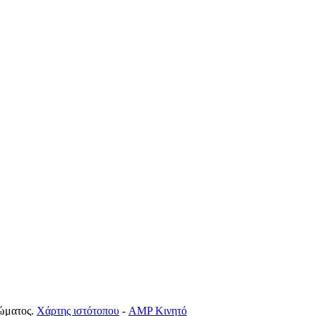
ώματος.
Χάρτης ιστότοπου
-
AMP Κινητό