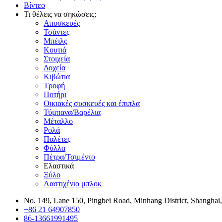
Βίντεο
Τι θέλεις να σηκώσεις;
Αποσκευές
Τσάντες
Μπέιλς
Κουτιά
Στοιχεία
Δοχεία
Κιβώτια
Τροφή
Ποτήρι
Οικιακές συσκευές και έπιπλα
Τύμπανα/Βαρέλια
Μέταλλο
Ρολά
Παλέτες
Φύλλα
Πέτρα/Τσιμέντο
Ελαστικά
Ξύλο
Λαστιχένιο μπλοκ
No. 149, Lane 150, Pingbei Road, Minhang District, Shanghai
+86 21 64907850
86-13661991495