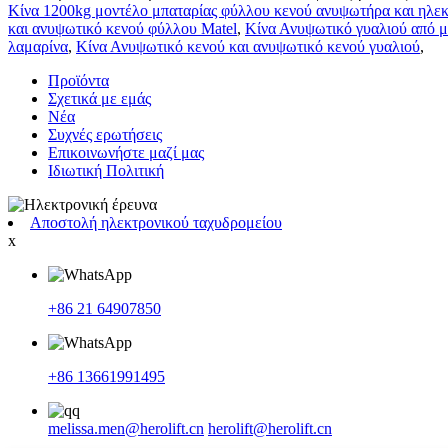
Κίνα 1200kg μοντέλο μπαταρίας φύλλου κενού ανυψωτήρα και ηλεκ
και ανυψωτικό κενού φύλλου Matel
,
Κίνα Ανυψωτικό γυαλιού από μ
λαμαρίνα
,
Κίνα Ανυψωτικό κενού και ανυψωτικό κενού γυαλιού
,
Προϊόντα
Σχετικά με εμάς
Νέα
Συχνές ερωτήσεις
Επικοινωνήστε μαζί μας
Ιδιωτική Πολιτική
Αποστολή ηλεκτρονικού ταχυδρομείου
x
+86 21 64907850
+86 13661991495
melissa.men@herolift.cn
herolift@herolift.cn