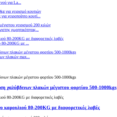
ού για La...
α χειροποίητο κουτί...
ιστης χωρητικότητας...
 80-200KG με ...
ων πλακών max...
ση χαλύβδινων πλακών μέγιστου φορτίου 500-1000kgs
νο καρουλιού 80-200KG με διαφορετικές λαβές