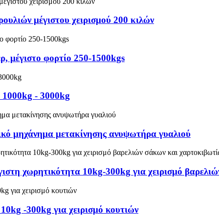
ρουλιών μέγιστου χειρισμού 200 κιλών
ρ, μέγιστο φορτίο 250-1500kgs
 1000kg - 3000kg
ικό μηχάνημα μετακίνησης ανυψωτήρα γυαλιού
γιστη χωρητικότητα 10kg-300kg για χειρισμό βαρελι
0kg -300kg για χειρισμό κουτιών