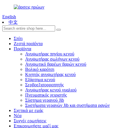
English
中文
Σπίτι
Ζεστά προϊόντα
Προϊόντα
Ανυψωτήρας πηνίου κενού
Ανυψωτήρας σωλήνων κενού
Ανυψωτικό βαρέων βαρών κενού
Βολικό καρότσι
Κινητός ανυψωτήρας κενού
Εξάρτημα κενού
Σερβοεξισορροπητής
Ανυψωτήρας κενού γυαλιού
Πνευματικός χειριστής
Σύστημα γερανού Jib
Συστήματα γερανών Jib και συστήματα ραγών
Σχετικά με εμάς
Νέα
Συχνές ερωτήσεις
Επικοινωνήστε μαζί μας