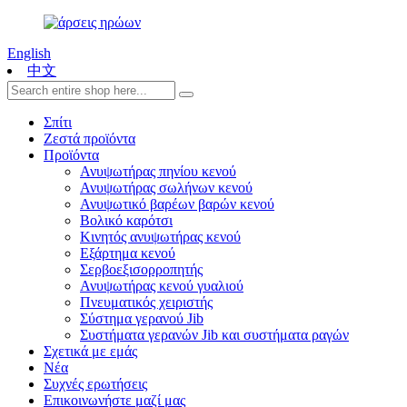
English
中文
Σπίτι
Ζεστά προϊόντα
Προϊόντα
Ανυψωτήρας πηνίου κενού
Ανυψωτήρας σωλήνων κενού
Ανυψωτικό βαρέων βαρών κενού
Βολικό καρότσι
Κινητός ανυψωτήρας κενού
Εξάρτημα κενού
Σερβοεξισορροπητής
Ανυψωτήρας κενού γυαλιού
Πνευματικός χειριστής
Σύστημα γερανού Jib
Συστήματα γερανών Jib και συστήματα ραγών
Σχετικά με εμάς
Νέα
Συχνές ερωτήσεις
Επικοινωνήστε μαζί μας