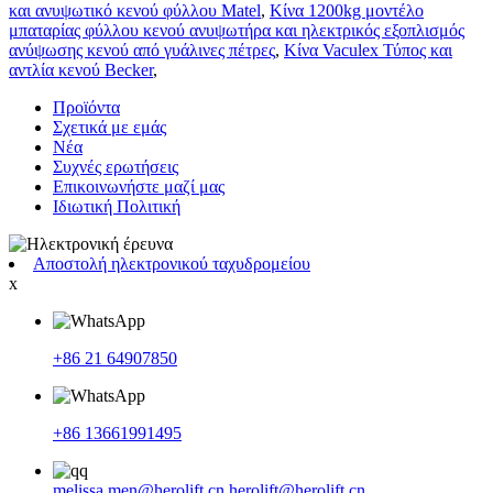
και ανυψωτικό κενού φύλλου Matel
,
Κίνα 1200kg μοντέλο
μπαταρίας φύλλου κενού ανυψωτήρα και ηλεκτρικός εξοπλισμός
ανύψωσης κενού από γυάλινες πέτρες
,
Κίνα Vaculex Τύπος και
αντλία κενού Becker
,
Προϊόντα
Σχετικά με εμάς
Νέα
Συχνές ερωτήσεις
Επικοινωνήστε μαζί μας
Ιδιωτική Πολιτική
Αποστολή ηλεκτρονικού ταχυδρομείου
x
+86 21 64907850
+86 13661991495
melissa.men@herolift.cn
herolift@herolift.cn