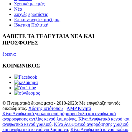
Σχετικά με εμάς
Νέα
Συχνές ερωτήσεις
Επικοινωνήστε μαζί μας
Ιδιωτική Πολιτική
ΛΑΒΕΤΕ ΤΑ ΤΕΛΕΥΤΑΙΑ ΝΕΑ ΚΑΙ
ΠΡΟΣΦΟΡΕΣ
έρευνα
ΚΟΙΝΩΝΙΚΟΣ
© Πνευματικά δικαιώματα - 2010-2023: Με επιφύλαξη παντός
δικαιώματος.
Χάρτης ιστότοπου
-
AMP Κινητό
Κίνα Ανυψωτικό γυαλιού από μάρμαρο ξύλο και ανυψωτικό
αναρρόφησης αντλίας κενού λαμαρίνας
,
Κίνα Ανυψωτικό κενού και
ανυψωτικό κενού γυαλιού
,
Κίνα Ανυψωτικό αναρρόφησης γυαλιού
και ανυψωτικό κενού για λαμαρίνα
,
Κίνα Ανυψωτικό κενού πλάκας