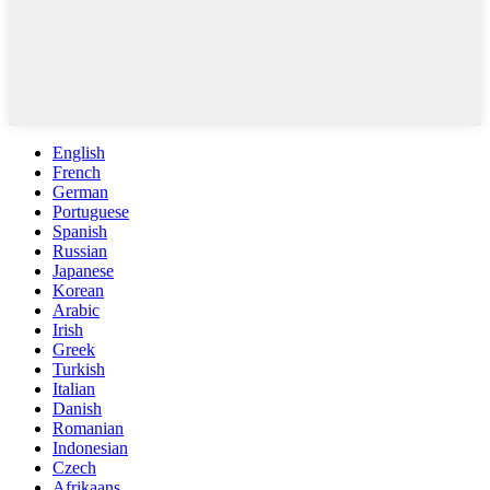
English
French
German
Portuguese
Spanish
Russian
Japanese
Korean
Arabic
Irish
Greek
Turkish
Italian
Danish
Romanian
Indonesian
Czech
Afrikaans