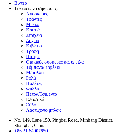
Βίντεο
Τι θέλεις να σηκώσεις;
Αποσκευές
Τσάντες
Μπέιλς
Κουτιά
Στοιχεία
Δοχεία
Κιβώτια
Τροφή
Ποτήρι
Οικιακές συσκευές και έπιπλα
Τύμπανα/Βαρέλια
Μέταλλο
Ρολά
Παλέτες
Φύλλα
Πέτρα/Τσιμέντο
Ελαστικά
Ξύλο
Λαστιχένιο μπλοκ
No. 149, Lane 150, Pingbei Road, Minhang District,
Shanghai, China
+86 21 64907850