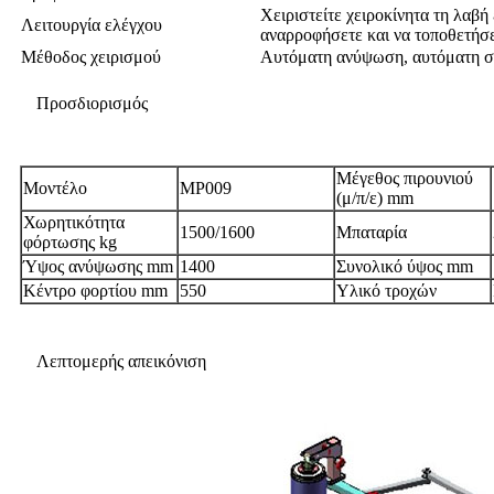
Χειριστείτε χειροκίνητα τη λαβή
Λειτουργία ελέγχου
αναρροφήσετε και να τοποθετήσε
Μέθοδος χειρισμού
Αυτόματη ανύψωση, αυτόματη σύ
Προσδιορισμός
Μέγεθος πιρουνιού
Μοντέλο
MP009
(μ/π/ε) mm
Χωρητικότητα
1500/1600
Μπαταρία
φόρτωσης kg
Ύψος ανύψωσης mm
1400
Συνολικό ύψος mm
Κέντρο φορτίου mm
550
Υλικό τροχών
Λεπτομερής απεικόνιση