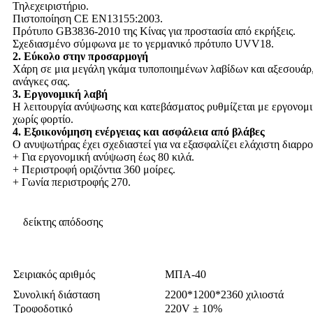
Τηλεχειριστήριο.
Πιστοποίηση CE EN13155:2003.
Πρότυπο GB3836-2010 της Κίνας για προστασία από εκρήξεις.
Σχεδιασμένο σύμφωνα με το γερμανικό πρότυπο UVV18.
2. Εύκολο στην προσαρμογή
Χάρη σε μια μεγάλη γκάμα τυποποιημένων λαβίδων και αξεσουάρ, 
ανάγκες σας.
3. Εργονομική λαβή
Η λειτουργία ανύψωσης και κατεβάσματος ρυθμίζεται με εργονομι
χωρίς φορτίο.
4. Εξοικονόμηση ενέργειας και ασφάλεια από βλάβες
Ο ανυψωτήρας έχει σχεδιαστεί για να εξασφαλίζει ελάχιστη διαρρ
+ Για εργονομική ανύψωση έως 80 κιλά.
+ Περιστροφή οριζόντια 360 μοίρες.
+ Γωνία περιστροφής 270.
δείκτης απόδοσης
Σειριακός αριθμός
ΜΠΑ-40
Συνολική διάσταση
2200*1200*2360 χιλιοστά
Τροφοδοτικό
220V ± 10%