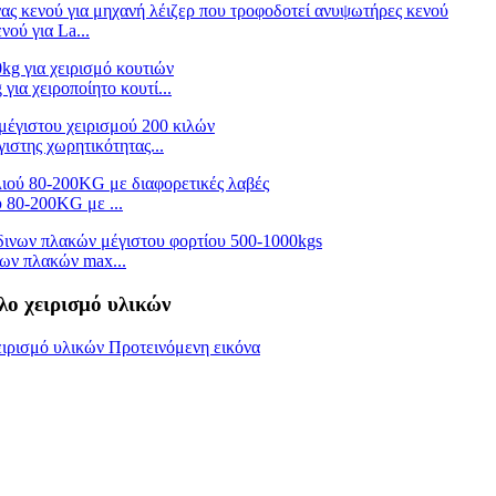
ού για La...
α χειροποίητο κουτί...
ιστης χωρητικότητας...
 80-200KG με ...
ων πλακών max...
λο χειρισμό υλικών