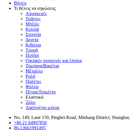
Βίντεο
Τι θέλεις να σηκώσεις;
Αποσκευές
Τσάντες
Μπέιλς
Κουτιά
Στοιχεία
Δοχεία
Κιβώτια
Τροφή
Ποτήρι
Οικιακές συσκευές και έπιπλα
Τύμπανα/Βαρέλια
Μέταλλο
Ρολά
Παλέτες
Φύλλα
Πέτρα/Τσιμέντο
Ελαστικά
Ξύλο
Λαστιχένιο μπλοκ
No. 149, Lane 150, Pingbei Road, Minhang District, Shanghai
+86 21 64907850
86-13661991495