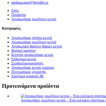
melissa.men@herolift.cn
Σπίτι
Προϊόντα
Ανυψωτήρας σωλήνων κενού
Κατηγορίες
Ανυψωτήρας πηνίου κενού
Ανυψωτήρας σωλήνων κενού
Ανυψωτικό βαρέων βαρών κενού
Βολικό καρότσι
Κινητός ανυψωτήρας κενού
Εξάρτημα κενού
Σερβοεξισορροπητής
Ανυψωτήρας κενού γυαλιού
Πνευματικός χειριστής
Σύστημα γερανού Jib
Προτεινόμενα προϊόντα
Ανυψωτήρες σωλήνων κενού – Ένα ευέλικτο σύστημα χ