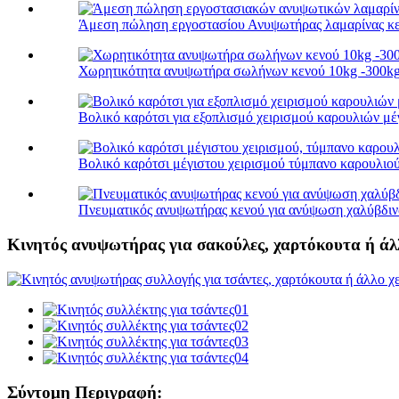
Άμεση πώληση εργοστασίου Ανυψωτήρας λαμαρίνας κεν
Χωρητικότητα ανυψωτήρα σωλήνων κενού 10kg -300kg γι
Βολικό καρότσι για εξοπλισμό χειρισμού καρουλιών μέγ
Βολικό καρότσι μέγιστου χειρισμού τύμπανο καρουλιού
Πνευματικός ανυψωτήρας κενού για ανύψωση χαλύβδιν
Κινητός ανυψωτήρας για σακούλες, χαρτόκουτα ή άλ
Σύντομη Περιγραφή: