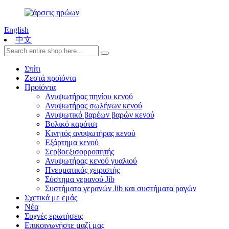
English
中文
Σπίτι
Ζεστά προϊόντα
Προϊόντα
Ανυψωτήρας πηνίου κενού
Ανυψωτήρας σωλήνων κενού
Ανυψωτικό βαρέων βαρών κενού
Βολικό καρότσι
Κινητός ανυψωτήρας κενού
Εξάρτημα κενού
Σερβοεξισορροπητής
Ανυψωτήρας κενού γυαλιού
Πνευματικός χειριστής
Σύστημα γερανού Jib
Συστήματα γερανών Jib και συστήματα ραγών
Σχετικά με εμάς
Νέα
Συχνές ερωτήσεις
Επικοινωνήστε μαζί μας