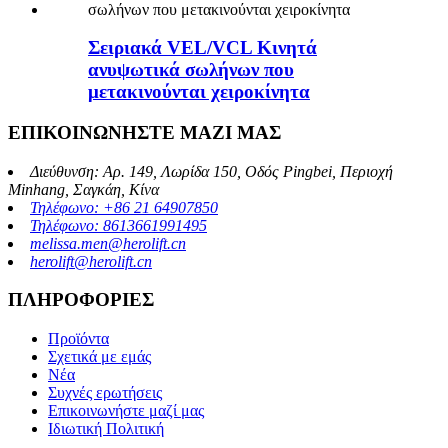
Σειριακά VEL/VCL Κινητά
ανυψωτικά σωλήνων που
μετακινούνται χειροκίνητα
ΕΠΙΚΟΙΝΩΝΗΣΤΕ ΜΑΖΙ ΜΑΣ
Διεύθυνση: Αρ. 149, Λωρίδα 150, Οδός Pingbei, Περιοχή
Minhang, Σαγκάη, Κίνα
Τηλέφωνο: +86 21 64907850
Τηλέφωνο: 8613661991495
melissa.men@herolift.cn
herolift@herolift.cn
ΠΛΗΡΟΦΟΡΙΕΣ
Προϊόντα
Σχετικά με εμάς
Νέα
Συχνές ερωτήσεις
Επικοινωνήστε μαζί μας
Ιδιωτική Πολιτική