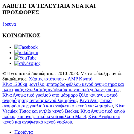
ΛΑΒΕΤΕ ΤΑ ΤΕΛΕΥΤΑΙΑ ΝΕΑ ΚΑΙ
ΠΡΟΣΦΟΡΕΣ
έρευνα
ΚΟΙΝΩΝΙΚΟΣ
© Πνευματικά δικαιώματα - 2010-2023: Με επιφύλαξη παντός
δικαιώματος.
Χάρτης ιστότοπου
-
AMP Κινητό
Κίνα 1200kg μοντέλο μπαταρίας φύλλου κενού ανυψωτήρα και
ηλεκτρικός εξοπλισμός ανύψωσης κενού από γυάλινες πέτρες
,
Κίνα Ανυψωτικό γυαλιού από μάρμαρο ξύλο και ανυψωτικό
αναρρόφησης αντλίας κενού λαμαρίνας
,
Κίνα Ανυψωτικό
αναρρόφησης γυαλιού και ανυψωτικό κενού για λαμαρίνα
,
Κίνα
Vaculex Τύπος και αντλία κενού Becker
,
Κίνα Ανυψωτικό κενού
πλάκας και ανυψωτικό κενού φύλλου Matel
,
Κίνα Ανυψωτικό
κενού και ανυψωτικό κενού γυαλιού
,
Προϊόντα