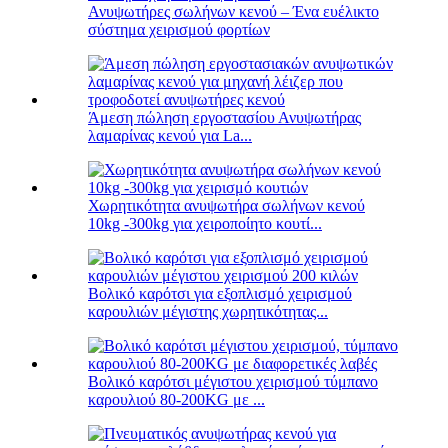
Ανυψωτήρες σωλήνων κενού – Ένα ευέλικτο
σύστημα χειρισμού φορτίων
Άμεση πώληση εργοστασίου Ανυψωτήρας
λαμαρίνας κενού για La...
Χωρητικότητα ανυψωτήρα σωλήνων κενού
10kg -300kg για χειροποίητο κουτί...
Βολικό καρότσι για εξοπλισμό χειρισμού
καρουλιών μέγιστης χωρητικότητας...
Βολικό καρότσι μέγιστου χειρισμού τύμπανο
καρουλιού 80-200KG με ...