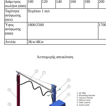
Διάμετρος
100
120
140
160
180
200
σωλήνα (mm)
Ταχύτητα
Περίπου 1 m/s
ανύψωσης
(m/s)
Ύψος
1800/2500
1700
ανύψωσης
(mm)
Αντλία
3Kw/4Kw
Λεπτομερής απεικόνιση