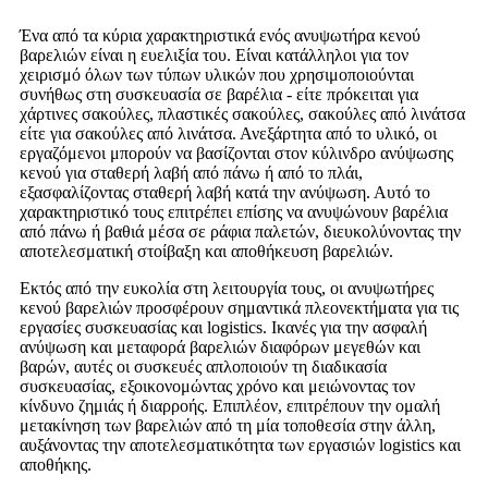
Ένα από τα κύρια χαρακτηριστικά ενός ανυψωτήρα κενού
βαρελιών είναι η ευελιξία του. Είναι κατάλληλοι για τον
χειρισμό όλων των τύπων υλικών που χρησιμοποιούνται
συνήθως στη συσκευασία σε βαρέλια - είτε πρόκειται για
χάρτινες σακούλες, πλαστικές σακούλες, σακούλες από λινάτσα
είτε για σακούλες από λινάτσα. Ανεξάρτητα από το υλικό, οι
εργαζόμενοι μπορούν να βασίζονται στον κύλινδρο ανύψωσης
κενού για σταθερή λαβή από πάνω ή από το πλάι,
εξασφαλίζοντας σταθερή λαβή κατά την ανύψωση. Αυτό το
χαρακτηριστικό τους επιτρέπει επίσης να ανυψώνουν βαρέλια
από πάνω ή βαθιά μέσα σε ράφια παλετών, διευκολύνοντας την
αποτελεσματική στοίβαξη και αποθήκευση βαρελιών.
Εκτός από την ευκολία στη λειτουργία τους, οι ανυψωτήρες
κενού βαρελιών προσφέρουν σημαντικά πλεονεκτήματα για τις
εργασίες συσκευασίας και logistics. Ικανές για την ασφαλή
ανύψωση και μεταφορά βαρελιών διαφόρων μεγεθών και
βαρών, αυτές οι συσκευές απλοποιούν τη διαδικασία
συσκευασίας, εξοικονομώντας χρόνο και μειώνοντας τον
κίνδυνο ζημιάς ή διαρροής. Επιπλέον, επιτρέπουν την ομαλή
μετακίνηση των βαρελιών από τη μία τοποθεσία στην άλλη,
αυξάνοντας την αποτελεσματικότητα των εργασιών logistics και
αποθήκης.