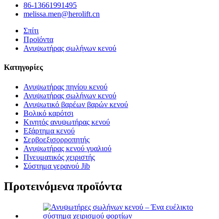
86-13661991495
melissa.men@herolift.cn
Σπίτι
Προϊόντα
Ανυψωτήρας σωλήνων κενού
Κατηγορίες
Ανυψωτήρας πηνίου κενού
Ανυψωτήρας σωλήνων κενού
Ανυψωτικό βαρέων βαρών κενού
Βολικό καρότσι
Κινητός ανυψωτήρας κενού
Εξάρτημα κενού
Σερβοεξισορροπητής
Ανυψωτήρας κενού γυαλιού
Πνευματικός χειριστής
Σύστημα γερανού Jib
Προτεινόμενα προϊόντα