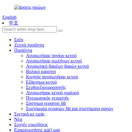
English
中文
Σπίτι
Ζεστά προϊόντα
Προϊόντα
Ανυψωτήρας πηνίου κενού
Ανυψωτήρας σωλήνων κενού
Ανυψωτικό βαρέων βαρών κενού
Βολικό καρότσι
Κινητός ανυψωτήρας κενού
Εξάρτημα κενού
Σερβοεξισορροπητής
Ανυψωτήρας κενού γυαλιού
Πνευματικός χειριστής
Σύστημα γερανού Jib
Συστήματα γερανών Jib και συστήματα ραγών
Σχετικά με εμάς
Νέα
Συχνές ερωτήσεις
Επικοινωνήστε μαζί μας