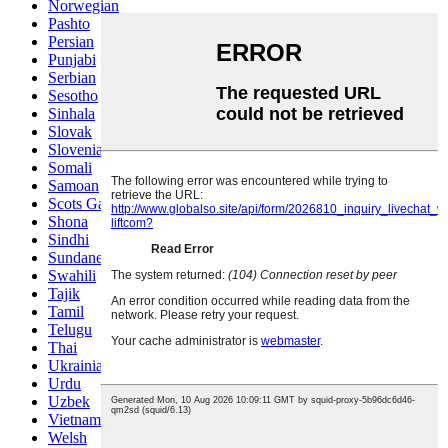
Norwegian
Pashto
Persian
Punjabi
Serbian
Sesotho
Sinhala
Slovak
Slovenian
Somali
Samoan
Scots Gaelic
Shona
Sindhi
Sundanese
Swahili
Tajik
Tamil
Telugu
Thai
Ukrainian
Urdu
Uzbek
Vietnamese
Welsh