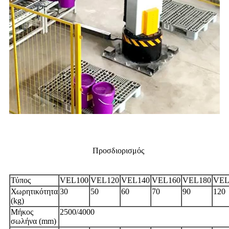
Προσδιορισμός
Τύπος
VEL100
VEL120
VEL140
VEL160
VEL180
VEL
Χωρητικότητα
30
50
60
70
90
120
(kg)
Μήκος
2500/4000
σωλήνα (mm)