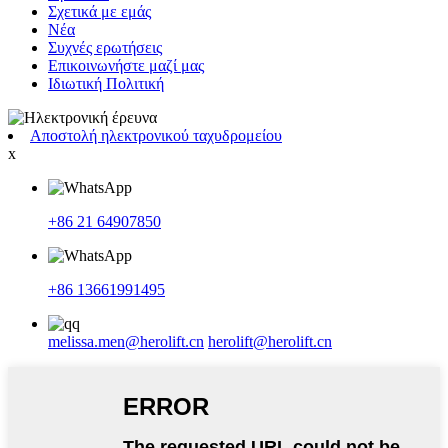
Σχετικά με εμάς
Νέα
Συχνές ερωτήσεις
Επικοινωνήστε μαζί μας
Ιδιωτική Πολιτική
Αποστολή ηλεκτρονικού ταχυδρομείου
x
+86 21 64907850
+86 13661991495
melissa.men@herolift.cn
herolift@herolift.cn