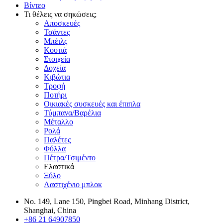
Βίντεο
Τι θέλεις να σηκώσεις;
Αποσκευές
Τσάντες
Μπέιλς
Κουτιά
Στοιχεία
Δοχεία
Κιβώτια
Τροφή
Ποτήρι
Οικιακές συσκευές και έπιπλα
Τύμπανα/Βαρέλια
Μέταλλο
Ρολά
Παλέτες
Φύλλα
Πέτρα/Τσιμέντο
Ελαστικά
Ξύλο
Λαστιχένιο μπλοκ
No. 149, Lane 150, Pingbei Road, Minhang District,
Shanghai, China
+86 21 64907850