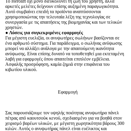
Το Herolift όχι μόνο διευκολύνει τη ζωή του χρήστη, αλλά
αρκετές μελέτες δείχνουν επίσης αυξημένη παραγωγικότητα.
Αυτό συμβαίνει επειδή τα προϊόντα αναπτύσσονται
χρησιμοποιώντας την τελευταία λέξη της τεχνολογίας σε
συνεργασία με τις απαιτήσεις της βιομηχανίας και των τελικών
χρηστών.
● Λύσεις για συγκεκριμένες εφαρμογές
Για μέγιστη ευελιξία, οι ανυψωτήρες σωλήνων βασίζονται σε
ένα αρθρωτό σύστημα. Για παράδειγμα, ο σωλήνας ανύψωσης
μπορεί να αλλάξει ανάλογα με την απαιτούμενη ικανότητα
ανύψωσης. Είναι επίσης δυνατό να τοποθετηθεί μια εκτεταμένη
λαβή για εφαρμογές όπου απαιτείται επιπλέον εμβέλεια.
Ασφαλής προσρόφηση, καμία ζημιά στην επιφάνεια του
κιβωτίου υλικού.
Εφαρμογή
Σας παρουσιάζουμε τον υψηλής ποιότητας ανυψωτήρα πάνελ
πέτρας από καουτσούκ κενού, σχεδιασμένο για να βοηθά στον
χειρισμό βαρέων υλικών, με μέγιστη χωρητικότητα βάρους 300
κιλών. Αυτός ο ανυψωτήρας πάνελ είναι ευέλικτος και