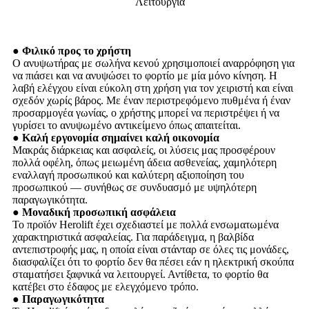
Λειτουργία
● Φιλικό προς το χρήστη
Ο ανυψωτήρας με σωλήνα κενού χρησιμοποιεί αναρρόφηση για
να πιάσει και να ανυψώσει το φορτίο με μία μόνο κίνηση. Η
λαβή ελέγχου είναι εύκολη στη χρήση για τον χειριστή και είναι
σχεδόν χωρίς βάρος. Με έναν περιστρεφόμενο πυθμένα ή έναν
προσαρμογέα γωνίας, ο χρήστης μπορεί να περιστρέψει ή να
γυρίσει το ανυψωμένο αντικείμενο όπως απαιτείται.
● Καλή εργονομία σημαίνει καλή οικονομία
Μακράς διάρκειας και ασφαλείς, οι λύσεις μας προσφέρουν
πολλά οφέλη, όπως μειωμένη άδεια ασθενείας, χαμηλότερη
εναλλαγή προσωπικού και καλύτερη αξιοποίηση του
προσωπικού — συνήθως σε συνδυασμό με υψηλότερη
παραγωγικότητα.
● Μοναδική προσωπική ασφάλεια
Το προϊόν Herolift έχει σχεδιαστεί με πολλά ενσωματωμένα
χαρακτηριστικά ασφαλείας. Για παράδειγμα, η βαλβίδα
αντεπιστροφής μας, η οποία είναι στάνταρ σε όλες τις μονάδες,
διασφαλίζει ότι το φορτίο δεν θα πέσει εάν η ηλεκτρική σκούπα
σταματήσει ξαφνικά να λειτουργεί. Αντίθετα, το φορτίο θα
κατέβει στο έδαφος με ελεγχόμενο τρόπο.
● Παραγωγικότητα