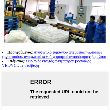
Προηγούμενος:
Ανυψωτικό τυμπάνου απευθείας πωλήσεων
εργοστασίου, ανυψωτικό κενού χειρισμού αναρρόφησης βαρελιού
Επόμενος:
Σειριακός κινητός ανυψωτήρας βεντούζας
VEL/VCL με στοίβαξη