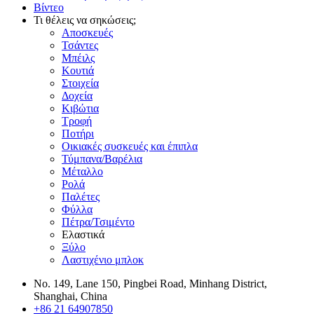
Βίντεο
Τι θέλεις να σηκώσεις;
Αποσκευές
Τσάντες
Μπέιλς
Κουτιά
Στοιχεία
Δοχεία
Κιβώτια
Τροφή
Ποτήρι
Οικιακές συσκευές και έπιπλα
Τύμπανα/Βαρέλια
Μέταλλο
Ρολά
Παλέτες
Φύλλα
Πέτρα/Τσιμέντο
Ελαστικά
Ξύλο
Λαστιχένιο μπλοκ
No. 149, Lane 150, Pingbei Road, Minhang District,
Shanghai, China
+86 21 64907850