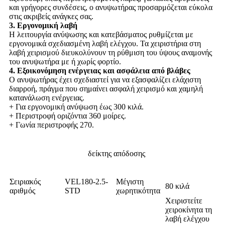
και γρήγορες συνδέσεις, ο ανυψωτήρας προσαρμόζεται εύκολα
στις ακριβείς ανάγκες σας.
3. Εργονομική λαβή
Η λειτουργία ανύψωσης και κατεβάσματος ρυθμίζεται με
εργονομικά σχεδιασμένη λαβή ελέγχου. Τα χειριστήρια στη
λαβή χειρισμού διευκολύνουν τη ρύθμιση του ύψους αναμονής
του ανυψωτήρα με ή χωρίς φορτίο.
4. Εξοικονόμηση ενέργειας και ασφάλεια από βλάβες
Ο ανυψωτήρας έχει σχεδιαστεί για να εξασφαλίζει ελάχιστη
διαρροή, πράγμα που σημαίνει ασφαλή χειρισμό και χαμηλή
κατανάλωση ενέργειας.
+ Για εργονομική ανύψωση έως 300 κιλά.
+ Περιστροφή οριζόντια 360 μοίρες.
+ Γωνία περιστροφής 270.
δείκτης απόδοσης
Σειριακός
VEL180-2.5-
Μέγιστη
80 κιλά
αριθμός
STD
χωρητικότητα
Χειριστείτε
χειροκίνητα τη
λαβή ελέγχου