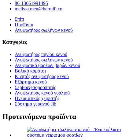
86-13661991495
melissa.men@herolift.cn
Σπίτι
Προϊόντα
Ανυψωτήρας σωλήνων κενού
Κατηγορίες
Ανυψωτήρας πηνίου κενού
Ανυψωτήρας σωλήνων κενού
Ανυψωτικό βαρέων βαρών κενού
Βολικό καρότσι
Κινητός ανυψωτήρας κενού
Εξάρτημα κενού
Σερβοεξισορροπητής
Ανυψωτήρας κενού γυαλιού
Πνευματικός χειριστής
Σύστημα γερανού Jib
Προτεινόμενα προϊόντα