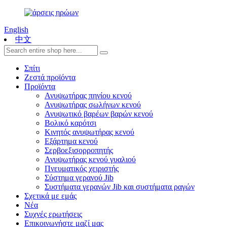
English
中文
Σπίτι
Ζεστά προϊόντα
Προϊόντα
Ανυψωτήρας πηνίου κενού
Ανυψωτήρας σωλήνων κενού
Ανυψωτικό βαρέων βαρών κενού
Βολικό καρότσι
Κινητός ανυψωτήρας κενού
Εξάρτημα κενού
Σερβοεξισορροπητής
Ανυψωτήρας κενού γυαλιού
Πνευματικός χειριστής
Σύστημα γερανού Jib
Συστήματα γερανών Jib και συστήματα ραγών
Σχετικά με εμάς
Νέα
Συχνές ερωτήσεις
Επικοινωνήστε μαζί μας