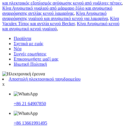
και ηλεκτρικός εξοπλισμός ανύψωσης κενού από γυάλινες πέτρες
,
Κίνα Ανυψωτικό γυαλιού από μάρμαρο ξύλο και ανυψωτικό
αναρρόφησης αντλίας κενού λαμαρίνας
,
Κίνα Ανυψωτικό
αναρρόφησης γυαλιού και ανυψωτικό κενού για λαμαρίνα
,
Κίνα
Vaculex Τύπος και αντλία κενού Becker
,
Κίνα Ανυψωτικό κενού
και ανυψωτικό κενού γυαλιού
,
Προϊόντα
Σχετικά με εμάς
Νέα
Συχνές ερωτήσεις
Επικοινωνήστε μαζί μας
Ιδιωτική Πολιτική
Αποστολή ηλεκτρονικού ταχυδρομείου
x
+86 21 64907850
+86 13661991495