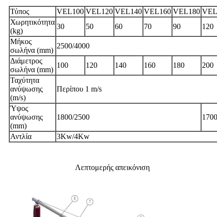
Τύπος
VEL100
VEL120
VEL140
VEL160
VEL180
VEL
Χωρητικότητα
30
50
60
70
90
120
(kg)
Μήκος
2500/4000
σωλήνα (mm)
Διάμετρος
100
120
140
160
180
200
σωλήνα (mm)
Ταχύτητα
ανύψωσης
Περίπου 1 m/s
(m/s)
Ύψος
ανύψωσης
1800/2500
1700
(mm)
Αντλία
3Kw/4Kw
Λεπτομερής απεικόνιση