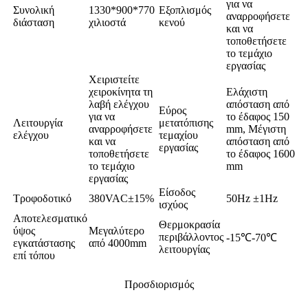
για να
Συνολική
1330*900*770
Εξοπλισμός
αναρροφήσετε
διάσταση
χιλιοστά
κενού
και να
τοποθετήσετε
το τεμάχιο
εργασίας
Χειριστείτε
χειροκίνητα τη
Ελάχιστη
λαβή ελέγχου
απόσταση από
Εύρος
για να
το έδαφος 150
Λειτουργία
μετατόπισης
αναρροφήσετε
mm, Μέγιστη
ελέγχου
τεμαχίου
και να
απόσταση από
εργασίας
τοποθετήσετε
το έδαφος 1600
το τεμάχιο
mm
εργασίας
Είσοδος
Τροφοδοτικό
380VAC±15%
50Hz ±1Hz
ισχύος
Αποτελεσματικό
Θερμοκρασία
ύψος
Μεγαλύτερο
περιβάλλοντος
-15℃-70℃
εγκατάστασης
από 4000mm
λειτουργίας
επί τόπου
Προσδιορισμός