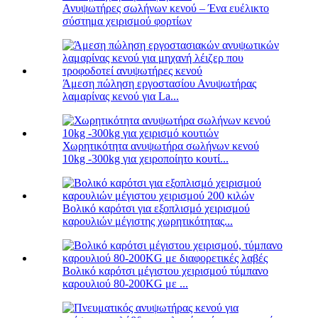
Ανυψωτήρες σωλήνων κενού – Ένα ευέλικτο
σύστημα χειρισμού φορτίων
Άμεση πώληση εργοστασίου Ανυψωτήρας
λαμαρίνας κενού για La...
Χωρητικότητα ανυψωτήρα σωλήνων κενού
10kg -300kg για χειροποίητο κουτί...
Βολικό καρότσι για εξοπλισμό χειρισμού
καρουλιών μέγιστης χωρητικότητας...
Βολικό καρότσι μέγιστου χειρισμού τύμπανο
καρουλιού 80-200KG με ...