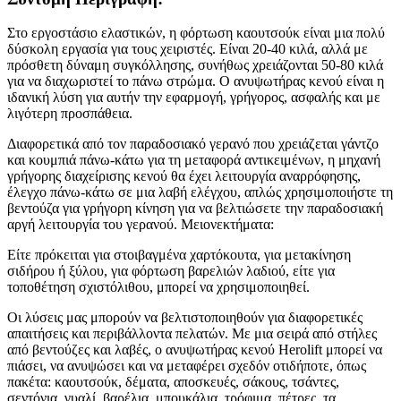
Στο εργοστάσιο ελαστικών, η φόρτωση καουτσούκ είναι μια πολύ
δύσκολη εργασία για τους χειριστές. Είναι 20-40 κιλά, αλλά με
πρόσθετη δύναμη συγκόλλησης, συνήθως χρειάζονται 50-80 κιλά
για να διαχωριστεί το πάνω στρώμα. Ο ανυψωτήρας κενού είναι η
ιδανική λύση για αυτήν την εφαρμογή, γρήγορος, ασφαλής και με
λιγότερη προσπάθεια.
Διαφορετικά από τον παραδοσιακό γερανό που χρειάζεται γάντζο
και κουμπιά πάνω-κάτω για τη μεταφορά αντικειμένων, η μηχανή
γρήγορης διαχείρισης κενού θα έχει λειτουργία αναρρόφησης,
έλεγχο πάνω-κάτω σε μια λαβή ελέγχου, απλώς χρησιμοποιήστε τη
βεντούζα για γρήγορη κίνηση για να βελτιώσετε την παραδοσιακή
αργή λειτουργία του γερανού. Μειονεκτήματα:
Είτε πρόκειται για στοιβαγμένα χαρτόκουτα, για μετακίνηση
σιδήρου ή ξύλου, για φόρτωση βαρελιών λαδιού, είτε για
τοποθέτηση σχιστόλιθου, μπορεί να χρησιμοποιηθεί.
Οι λύσεις μας μπορούν να βελτιστοποιηθούν για διαφορετικές
απαιτήσεις και περιβάλλοντα πελατών. Με μια σειρά από στήλες
από βεντούζες και λαβές, ο ανυψωτήρας κενού Herolift μπορεί να
πιάσει, να ανυψώσει και να μεταφέρει σχεδόν οτιδήποτε, όπως
πακέτα: καουτσούκ, δέματα, αποσκευές, σάκους, τσάντες,
σεντόνια, γυαλί, βαρέλια, μπουκάλια, τρόφιμα, πέτρες, τα