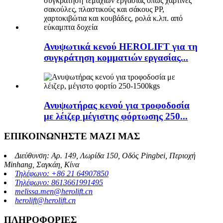
Ανυψωτικά κενού HEROLIFT για τη
συγκράτηση κομματιών εργασίας...
Ανυψωτήρας κενού για τροφοδοσία
με λέιζερ μέγιστης φόρτωσης 250...
ΕΠΙΚΟΙΝΩΝΗΣΤΕ ΜΑΖΙ ΜΑΣ
Διεύθυνση: Αρ. 149, Λωρίδα 150, Οδός Pingbei, Περιοχή
Minhang, Σαγκάη, Κίνα
Τηλέφωνο: +86 21 64907850
Τηλέφωνο: 8613661991495
melissa.men@herolift.cn
herolift@herolift.cn
ΠΛΗΡΟΦΟΡΙΕΣ