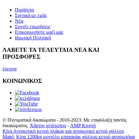
Προϊόντα
Σχετικά με εμάς
Νέα
Συχνές ερωτήσεις
Επικοινωνήστε μαζί μας
Ιδιωτική Πολιτική
ΛΑΒΕΤΕ ΤΑ ΤΕΛΕΥΤΑΙΑ ΝΕΑ ΚΑΙ
ΠΡΟΣΦΟΡΕΣ
έρευνα
ΚΟΙΝΩΝΙΚΟΣ
© Πνευματικά δικαιώματα - 2010-2023: Με επιφύλαξη παντός
δικαιώματος.
Χάρτης ιστότοπου
-
AMP Κινητό
Κίνα Ανυψωτικό κενού πλάκας και ανυψωτικό κενού φύλλου
Matel
,
Κίνα 1200kg μοντέλο μπαταρίας φύλλου κενού ανυψωτήρα