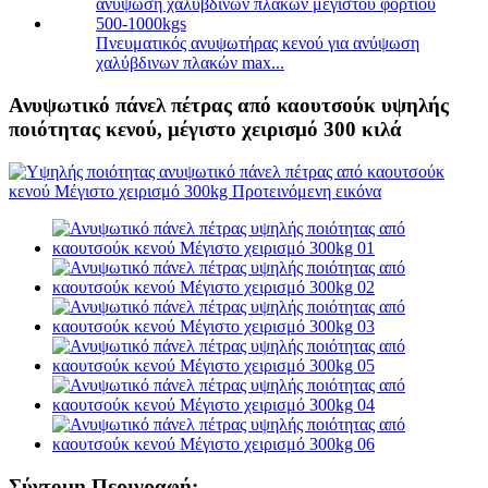
Πνευματικός ανυψωτήρας κενού για ανύψωση
χαλύβδινων πλακών max...
Ανυψωτικό πάνελ πέτρας από καουτσούκ υψηλής
ποιότητας κενού, μέγιστο χειρισμό 300 κιλά
Σύντομη Περιγραφή: