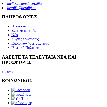
melissa.men@herolift.cn
herolift@herolift.cn
ΠΛΗΡΟΦΟΡΙΕΣ
Προϊόντα
Σχετικά με εμάς
Νέα
Συχνές ερωτήσεις
Επικοινωνήστε μαζί μας
Ιδιωτική Πολιτική
ΛΑΒΕΤΕ ΤΑ ΤΕΛΕΥΤΑΙΑ ΝΕΑ ΚΑΙ
ΠΡΟΣΦΟΡΕΣ
έρευνα
ΚΟΙΝΩΝΙΚΟΣ