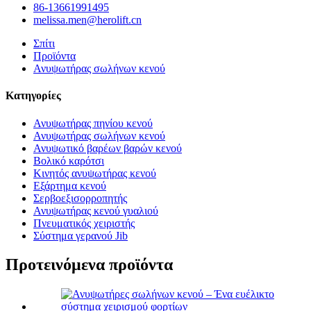
86-13661991495
melissa.men@herolift.cn
Σπίτι
Προϊόντα
Ανυψωτήρας σωλήνων κενού
Κατηγορίες
Ανυψωτήρας πηνίου κενού
Ανυψωτήρας σωλήνων κενού
Ανυψωτικό βαρέων βαρών κενού
Βολικό καρότσι
Κινητός ανυψωτήρας κενού
Εξάρτημα κενού
Σερβοεξισορροπητής
Ανυψωτήρας κενού γυαλιού
Πνευματικός χειριστής
Σύστημα γερανού Jib
Προτεινόμενα προϊόντα