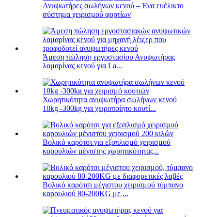
Ανυψωτήρες σωλήνων κενού – Ένα ευέλικτο
σύστημα χειρισμού φορτίων
Άμεση πώληση εργοστασίου Ανυψωτήρας
λαμαρίνας κενού για La...
Χωρητικότητα ανυψωτήρα σωλήνων κενού
10kg -300kg για χειροποίητο κουτί...
Βολικό καρότσι για εξοπλισμό χειρισμού
καρουλιών μέγιστης χωρητικότητας...
Βολικό καρότσι μέγιστου χειρισμού τύμπανο
καρουλιού 80-200KG με ...