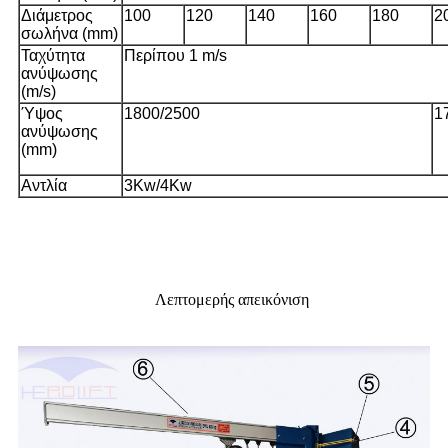
Διάμετρος
100
120
140
160
180
2
σωλήνα (mm)
Ταχύτητα
Περίπου 1 m/s
ανύψωσης
(m/s)
Ύψος
1800/2500
1
ανύψωσης
(mm)
Αντλία
3Kw/4Kw
Λεπτομερής απεικόνιση