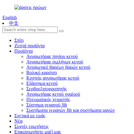
English
中文
Σπίτι
Ζεστά προϊόντα
Προϊόντα
Ανυψωτήρας πηνίου κενού
Ανυψωτήρας σωλήνων κενού
Ανυψωτικό βαρέων βαρών κενού
Βολικό καρότσι
Κινητός ανυψωτήρας κενού
Εξάρτημα κενού
Σερβοεξισορροπητής
Ανυψωτήρας κενού γυαλιού
Πνευματικός χειριστής
Σύστημα γερανού Jib
Συστήματα γερανών Jib και συστήματα ραγών
Σχετικά με εμάς
Νέα
Συχνές ερωτήσεις
Επικοινωνήστε μαζί μας