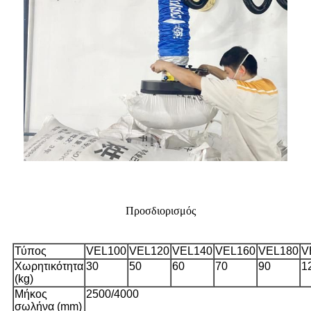
Προσδιορισμός
Τύπος
VEL100
VEL120
VEL140
VEL160
VEL180
V
Χωρητικότητα
30
50
60
70
90
1
(kg)
Μήκος
2500/4000
σωλήνα (mm)