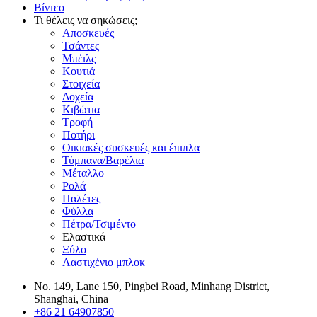
Βίντεο
Τι θέλεις να σηκώσεις;
Αποσκευές
Τσάντες
Μπέιλς
Κουτιά
Στοιχεία
Δοχεία
Κιβώτια
Τροφή
Ποτήρι
Οικιακές συσκευές και έπιπλα
Τύμπανα/Βαρέλια
Μέταλλο
Ρολά
Παλέτες
Φύλλα
Πέτρα/Τσιμέντο
Ελαστικά
Ξύλο
Λαστιχένιο μπλοκ
No. 149, Lane 150, Pingbei Road, Minhang District,
Shanghai, China
+86 21 64907850