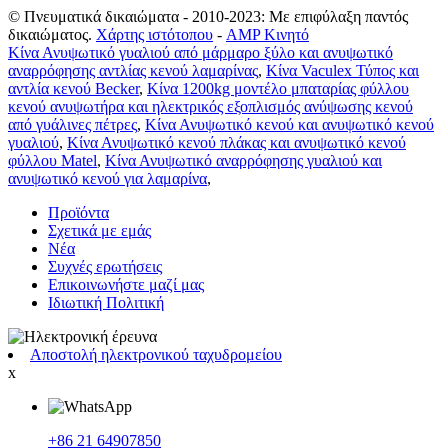
© Πνευματικά δικαιώματα - 2010-2023: Με επιφύλαξη παντός
δικαιώματος.
Χάρτης ιστότοπου
-
AMP Κινητό
Κίνα Ανυψωτικό γυαλιού από μάρμαρο ξύλο και ανυψωτικό
αναρρόφησης αντλίας κενού λαμαρίνας
,
Κίνα Vaculex Τύπος και
αντλία κενού Becker
,
Κίνα 1200kg μοντέλο μπαταρίας φύλλου
κενού ανυψωτήρα και ηλεκτρικός εξοπλισμός ανύψωσης κενού
από γυάλινες πέτρες
,
Κίνα Ανυψωτικό κενού και ανυψωτικό κενού
γυαλιού
,
Κίνα Ανυψωτικό κενού πλάκας και ανυψωτικό κενού
φύλλου Matel
,
Κίνα Ανυψωτικό αναρρόφησης γυαλιού και
ανυψωτικό κενού για λαμαρίνα
,
Προϊόντα
Σχετικά με εμάς
Νέα
Συχνές ερωτήσεις
Επικοινωνήστε μαζί μας
Ιδιωτική Πολιτική
Αποστολή ηλεκτρονικού ταχυδρομείου
x
+86 21 64907850