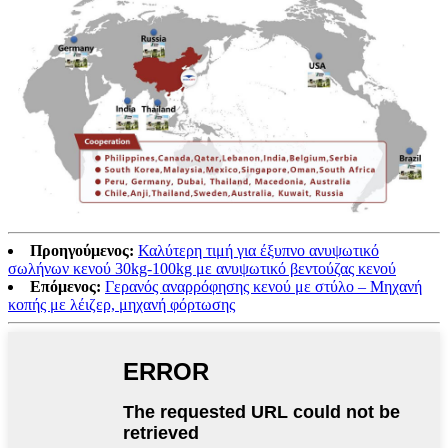
Προηγούμενος:
Καλύτερη τιμή για έξυπνο ανυψωτικό
σωλήνων κενού 30kg-100kg με ανυψωτικό βεντούζας κενού
Επόμενος:
Γερανός αναρρόφησης κενού με στύλο – Μηχανή
κοπής με λέιζερ, μηχανή φόρτωσης