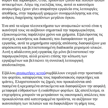
θυρών και παραθύρων, OSB, προϊόντων ξύλου και πολλών άλλων
αντικειμένων. Λόγω της ευελιξίας τους, αυτοί οι καινοτόμοι
ανυψωτήρες έχουν γίνει απαραίτητα εργαλεία στις λειτουργίες
αποθήκης, στην παραγωγή γραμμών συναρμολόγησης και στις
ανάγκες διαχείρισης προϊόντων μεγάλου όγκου.
Ένα από τα κύρια πλεονεκτήματα των ανυψωτικών κενού είναι η
ικανότητά τους να αυξάνουν σημαντικά την παραγωγικότητα,
εξοικονομώντας παράλληλα χρόνο και χρήματα. Εξαλείφοντας τις
συνεχείς εκκινήσεις και διακοπές που διαταράσσουν τη ροή
εργασίας, αυτά τα μηχανήματα υψηλής απόδοσης διασφαλίζουν μια
απρόσκοπτη και βελτιστοποιημένη διαδικασία χειρισμού υλικών.
Αυτή η αδιάλειπτη ροή εργασίας όχι μόνο βελτιστοποιεί την
παραγωγικότητα, αλλά μειώνει επίσης την κόπωση των
εργαζομένων και βελτιώνει τη συνολική λειτουργική
αποδοτικότητα.
Εξάλλου,
ανυψωτήρες κενού
συμβάλλουν ενεργά στην προστασία
του φορτίου, καταργώντας τους παραδοσιακούς σφιγκτήρες και
ιμάντες. Ελαχιστοποιούν τις ζημιές που προκαλούνται από
πιασμένα ή κρεμασμένα αντικείμενα και διασφαλίζουν την ασφαλή
μεταφορά εύθραυστων ή ευαίσθητων φορτίων. Ως αποτέλεσμα, οι
επιχειρήσεις μπορούν να μετριάσουν τις οικονομικές απώλειες που
προκαλούνται από κατεστραμμένα προϊόντα, να αυξήσουν την
ικανοποίηση των πελατών και να διαφυλάξουν τη φήμη τους.