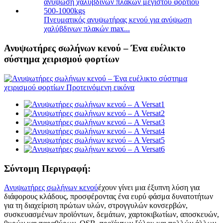
Πνευματικός ανυψωτήρας κενού για ανύψωση
χαλύβδινων πλακών max...
Ανυψωτήρες σωλήνων κενού – Ένα ευέλικτο
σύστημα χειρισμού φορτίων
Σύντομη Περιγραφή:
Ανυψωτήρες σωλήνων κενού
έχουν γίνει μια έξυπνη λύση για
διάφορους κλάδους, προσφέροντας ένα ευρύ φάσμα δυνατοτήτων
για τη διαχείριση πρώτων υλών, στρογγυλών κονσερβών,
συσκευασμένων προϊόντων, δεμάτων, χαρτοκιβωτίων, αποσκευών,